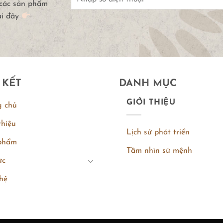
 các sản phẩm
ại đây
 KẾT
DANH MỤC
GIỚI THIỆU
g chủ
thiệu
Lịch sử phát triển
phẩm
Tầm nhìn sứ mệnh
ức
hệ