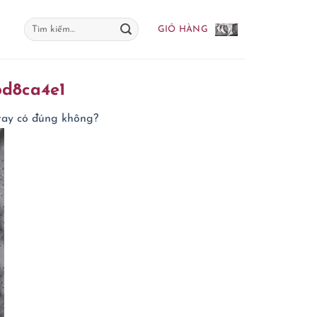
Tìm
GIỎ HÀNG
kiếm:
d8ca4e1
tay có đúng không?