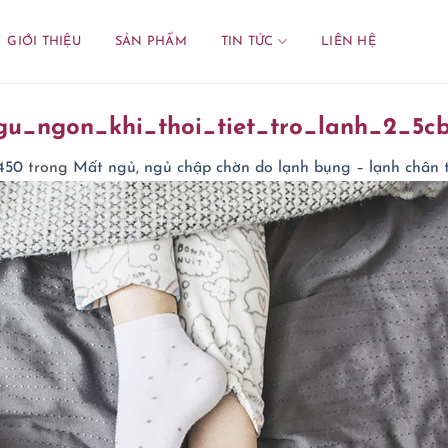
GIỚI THIỆU
SẢN PHẨM
TIN TỨC
LIÊN HỆ
_ngon_khi_thoi_tiet_tro_lanh_2_5cb
450
trong
Mất ngủ, ngủ chập chờn do lạnh bụng – lạnh chân 