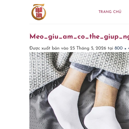
Bỏ
qua
TRANG CHỦ
nội
dung
Meo_giu_am_co_the_giup_ngu
Được xuất bản vào
25 Tháng 5, 2026
tại
800 × 