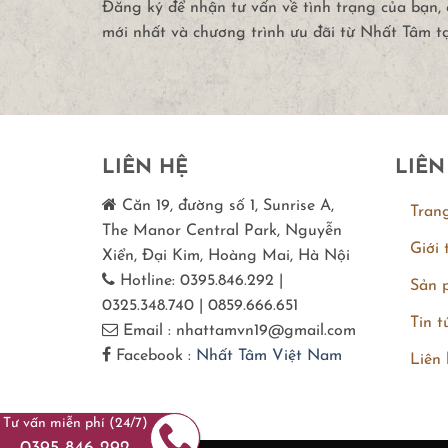
Đăng ký để nhận tư vấn về tình trạng của bạn,
mới nhất và chương trình ưu đãi từ Nhất Tâm t
LIÊN HỆ
LIÊN
Căn 19, đường số 1, Sunrise A,
Tran
The Manor Central Park, Nguyễn
Giới 
Xiển, Đại Kim, Hoàng Mai, Hà Nội
Hotline: 0395.846.292 |
Sản 
0325.348.740 | 0859.666.651
Tin t
Email : nhattamvn19@gmail.com
Facebook :
Nhất Tâm Việt Nam
Liên 
Tư vấn miễn phí (24/7)