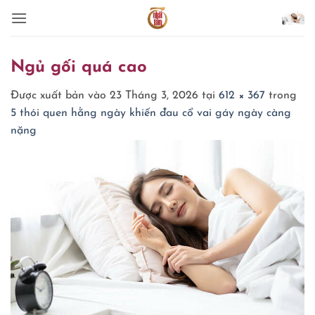
Bỏ
qua
nội
dung
Ngủ gối quá cao
Được xuất bản vào
23 Tháng 3, 2026
tại
612 × 367
trong
5 thói quen hằng ngày khiến đau cổ vai gáy ngày càng
nặng