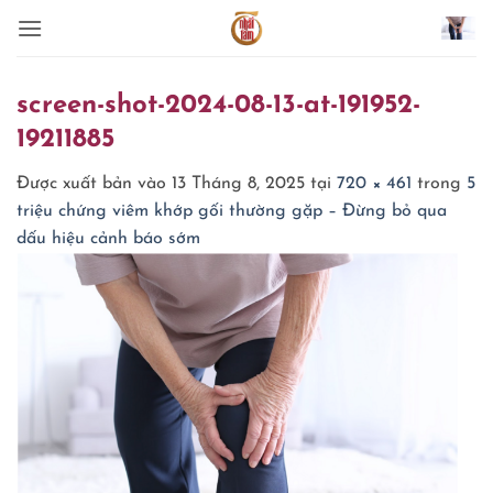
Bỏ
qua
nội
dung
screen-shot-2024-08-13-at-191952-
19211885
Được xuất bản vào
13 Tháng 8, 2025
tại
720 × 461
trong
5
triệu chứng viêm khớp gối thường gặp – Đừng bỏ qua
dấu hiệu cảnh báo sớm