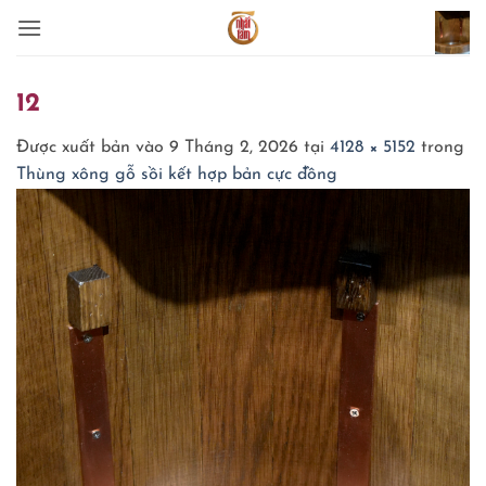
Bỏ
qua
nội
dung
12
Được xuất bản vào
9 Tháng 2, 2026
tại
4128 × 5152
trong
Thùng xông gỗ sồi kết hợp bản cực đồng