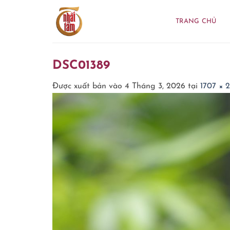
Bỏ
qua
TRANG CHỦ
nội
dung
DSC01389
Được xuất bản vào
4 Tháng 3, 2026
tại
1707 × 