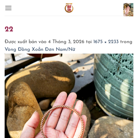
Bỏ
qua
nội
dung
22
Được xuất bản vào
4 Tháng 3, 2026
tại
1675 × 2233
trong
Vòng Đồng Xoắn Đơn Nam/Nữ