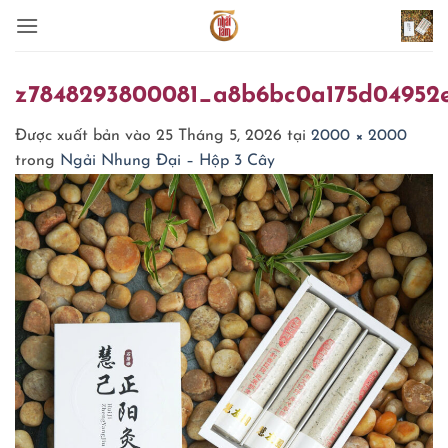
Bỏ
qua
nội
dung
z7848293800081_a8b6bc0a175d04952
Được xuất bản vào
25 Tháng 5, 2026
tại
2000 × 2000
trong
Ngải Nhung Đại – Hộp 3 Cây