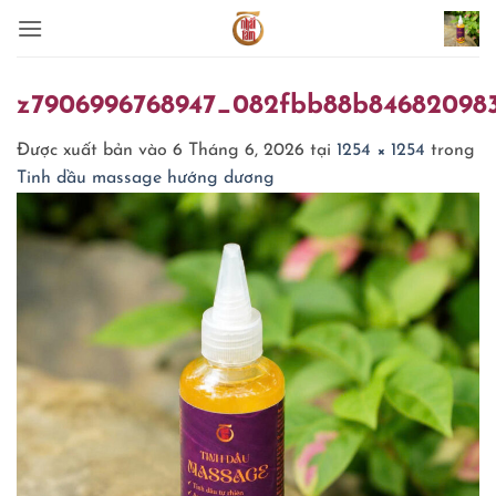
Bỏ
qua
nội
dung
z7906996768947_082fbb88b846820983
Được xuất bản vào
6 Tháng 6, 2026
tại
1254 × 1254
trong
Tinh dầu massage hướng dương