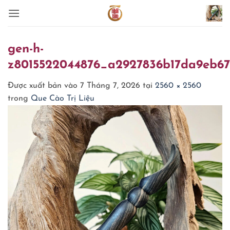
Bỏ
qua
nội
dung
gen-h-
z8015522044876_a2927836b17da9eb67
Được xuất bản vào
7 Tháng 7, 2026
tại
2560 × 2560
trong
Que Cào Trị Liệu