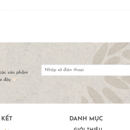
 các sản phẩm
ại đây
 KẾT
DANH MỤC
GIỚI THIỆU