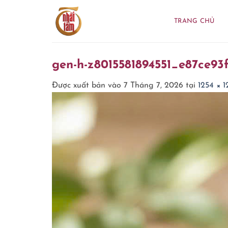
Bỏ
qua
TRANG CHỦ
nội
dung
gen-h-z8015581894551_e87ce93f
Được xuất bản vào
7 Tháng 7, 2026
tại
1254 × 1