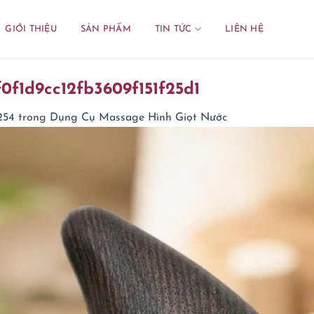
GIỚI THIỆU
SẢN PHẨM
TIN TỨC
LIÊN HỆ
0f1d9cc12fb3609f151f25d1
254
trong
Dụng Cụ Massage Hình Giọt Nước