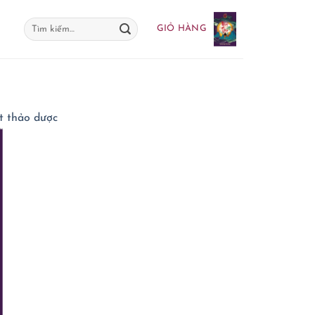
Tìm
GIỎ HÀNG
kiếm:
t thảo dược