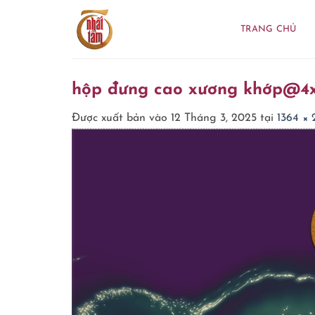
Bỏ
qua
TRANG CHỦ
nội
dung
hộp đưng cao xương khớp@4
Được xuất bản vào
12 Tháng 3, 2025
tại
1364 ×