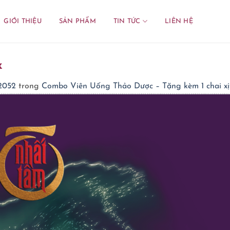
GIỚI THIỆU
SẢN PHẨM
TIN TỨC
LIÊN HỆ
x
 2052
trong
Combo Viên Uống Thảo Dược – Tặng kèm 1 chai xị