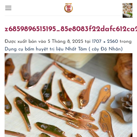
Bỏ
qua
nội
dung
z6859896515195_85e8083f22dafc612c
Được xuất bản vào
5 Tháng 8, 2025
tại
1707 × 2560
trong
Dụng cụ bấm huyệt trị liệu Nhất Tâm ( cây Độ Nhân)