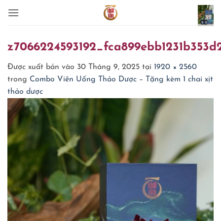
Bỏ
qua
nội
dung
z7066224593192_fca899ebb1231b353d
Được xuất bản vào
30 Tháng 9, 2025
tại
1920 × 2560
trong
Combo Viên Uống Thảo Dược – Tặng kèm 1 chai xịt
thảo dược