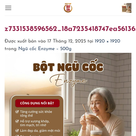
Bỏ
qua
nội
dung
z7331538596562_18a7235418747ea56136
Được xuất bản vào
17 Tháng 12, 2025
tại
1920 × 1920
trong
Ngũ cốc Enzyme – 500g