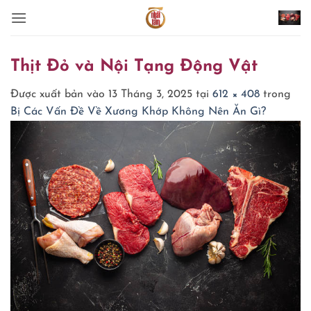
Bỏ
qua
nội
dung
Thịt Đỏ và Nội Tạng Động Vật
Được xuất bản vào
13 Tháng 3, 2025
tại
612 × 408
trong
Bị Các Vấn Đề Về Xương Khớp Không Nên Ăn Gì?