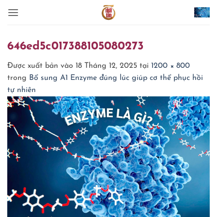
Bỏ
qua
nội
dung
646ed5c017388105080273
Được xuất bản vào
18 Tháng 12, 2025
tại
1200 × 800
trong
Bổ sung A1 Enzyme đúng lúc giúp cơ thể phục hồi
tự nhiên