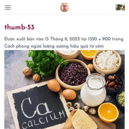
Bỏ
qua
nội
dung
thumb-53
Được xuất bản vào
13 Tháng 8, 2025
tại
1350 × 900
trong
Cách phòng ngừa loãng xương hiệu quả từ sớm