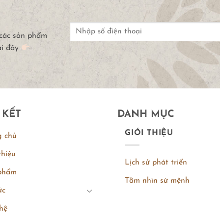
 các sản phẩm
ại đây
 KẾT
DANH MỤC
GIỚI THIỆU
g chủ
thiệu
Lịch sử phát triển
phẩm
Tầm nhìn sứ mệnh
ức
hệ