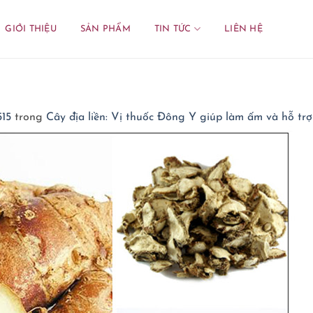
GIỚI THIỆU
SẢN PHẨM
TIN TỨC
LIÊN HỆ
515
trong
Cây địa liền: Vị thuốc Đông Y giúp làm ấm và hỗ tr