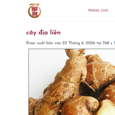
Bỏ
qua
TRANG CHỦ
nội
dung
cây địa liền
Được xuất bản vào
22 Tháng 6, 2026
tại
768 × 