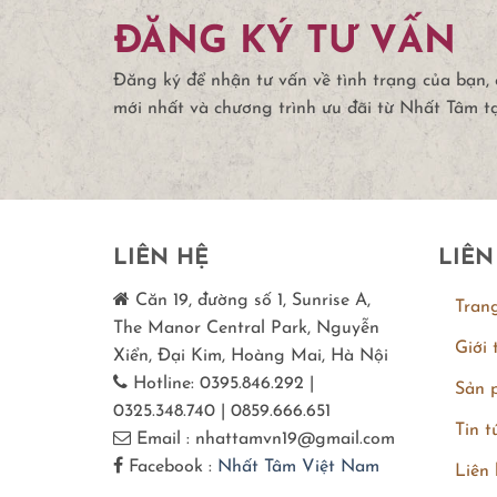
ĐĂNG KÝ TƯ VẤN
Đăng ký để nhận tư vấn về tình trạng của bạn,
mới nhất và chương trình ưu đãi từ Nhất Tâm t
LIÊN HỆ
LIÊN
Căn 19, đường số 1, Sunrise A,
Tran
The Manor Central Park, Nguyễn
Giới 
Xiển, Đại Kim, Hoàng Mai, Hà Nội
Hotline: 0395.846.292 |
Sản 
0325.348.740 | 0859.666.651
Tin t
Email : nhattamvn19@gmail.com
Facebook :
Nhất Tâm Việt Nam
Liên 