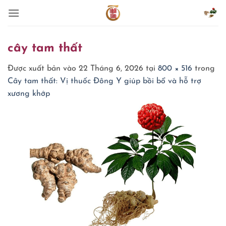
Bỏ
qua
nội
dung
cây tam thất
Được xuất bản vào
22 Tháng 6, 2026
tại
800 × 516
trong
Cây tam thất: Vị thuốc Đông Y giúp bồi bổ và hỗ trợ
xương khớp