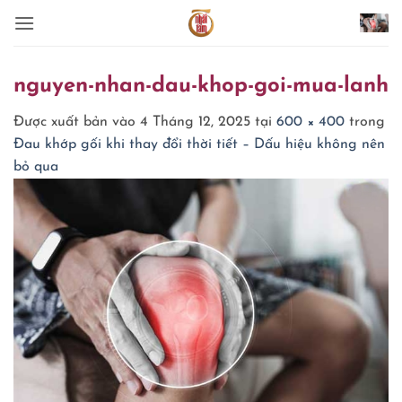
Bỏ
qua
nội
dung
nguyen-nhan-dau-khop-goi-mua-lanh
Được xuất bản vào
4 Tháng 12, 2025
tại
600 × 400
trong
Đau khớp gối khi thay đổi thời tiết – Dấu hiệu không nên
bỏ qua