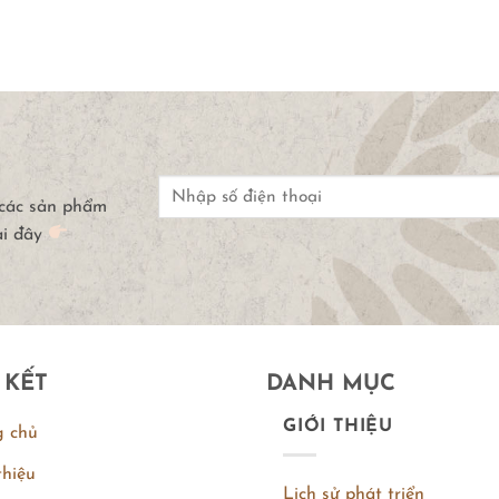
 các sản phẩm
ại đây
 KẾT
DANH MỤC
GIỚI THIỆU
g chủ
thiệu
Lịch sử phát triển