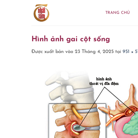
Bỏ
qua
TRANG CHỦ
nội
dung
Hình ảnh gai cột sống
Được xuất bản vào
23 Tháng 4, 2025
tại
951 × 5