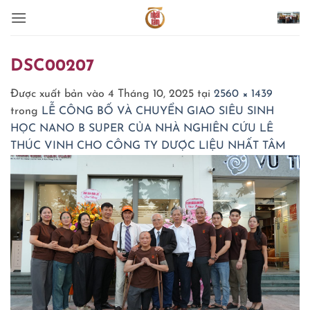
Bỏ
qua
nội
dung
DSC00207
Được xuất bản vào
4 Tháng 10, 2025
tại
2560 × 1439
trong
LỄ CÔNG BỐ VÀ CHUYỂN GIAO SIÊU SINH
HỌC NANO B SUPER CỦA NHÀ NGHIÊN CỨU LÊ
THÚC VINH CHO CÔNG TY DƯỢC LIỆU NHẤT TÂM