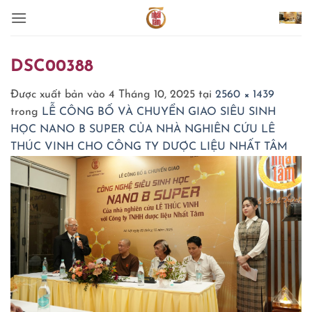
Bỏ
qua
nội
dung
DSC00388
Được xuất bản vào
4 Tháng 10, 2025
tại
2560 × 1439
trong
LỄ CÔNG BỐ VÀ CHUYỂN GIAO SIÊU SINH
HỌC NANO B SUPER CỦA NHÀ NGHIÊN CỨU LÊ
THÚC VINH CHO CÔNG TY DƯỢC LIỆU NHẤT TÂM