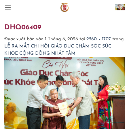
Bỏ
qua
nội
dung
DHQ06409
Được xuất bản vào
1 Tháng 6, 2026
tại
2560 × 1707
trong
LỄ RA MẮT CHI HỘI GIÁO DỤC CHĂM SÓC SỨC
KHỎE CỘNG ĐỒNG NHẤT TÂM