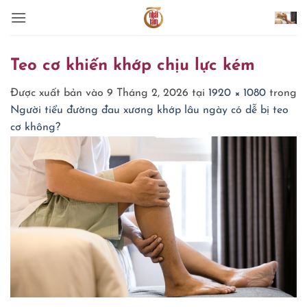
Bỏ
qua
nội
dung
Teo cơ khiến khớp chịu lực kém
Được xuất bản vào
9 Tháng 2, 2026
tại
1920 × 1080
trong
Người tiểu đường đau xương khớp lâu ngày có dễ bị teo
cơ không?