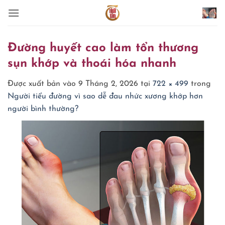
Bỏ
qua
nội
dung
Đường huyết cao làm tổn thương
sụn khớp và thoái hóa nhanh
Được xuất bản vào
9 Tháng 2, 2026
tại
722 × 499
trong
Người tiểu đường vì sao dễ đau nhức xương khớp hơn
người bình thường?