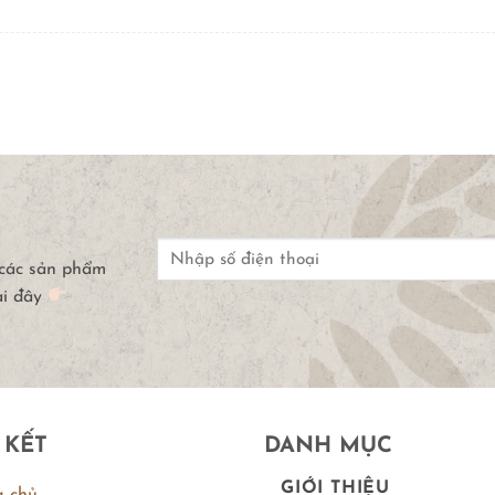
 các sản phẩm
ại đây
 KẾT
DANH MỤC
GIỚI THIỆU
g chủ