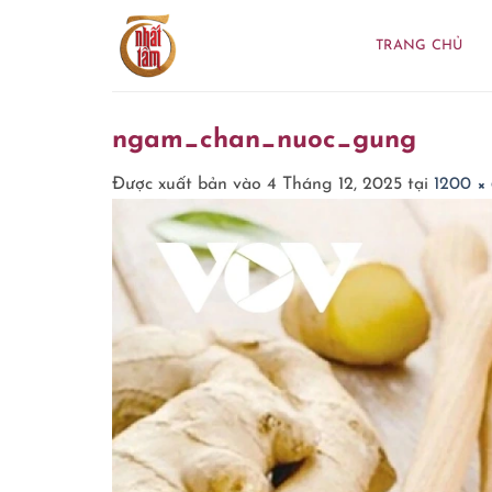
Bỏ
qua
TRANG CHỦ
nội
dung
ngam_chan_nuoc_gung
Được xuất bản vào
4 Tháng 12, 2025
tại
1200 ×