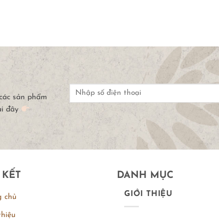
 các sản phẩm
ại đây
 KẾT
DANH MỤC
GIỚI THIỆU
g chủ
thiệu