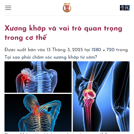
Bỏ
qua
nội
dung
Xương khớp và vai trò quan trọng
trong cơ thể
Được xuất bản vào
13 Tháng 3, 2025
tại
1280 × 720
trong
Tại sao phải chăm sóc xương khớp từ sớm?