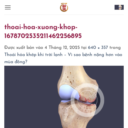
Bỏ
qua
nội
dung
thoai-hoa-xuong-khop-
1678702535211462256895
Được xuất bản vào
4 Tháng 12, 2025
tại
640 × 357
trong
Thoái hóa khớp khi trời lạnh – Vì sao bệnh nặng hơn vào
mùa đông?