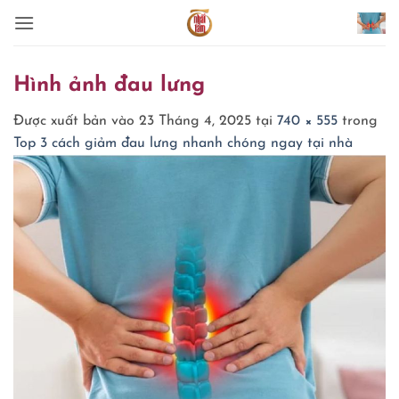
Bỏ
qua
nội
dung
Hình ảnh đau lưng
Được xuất bản vào
23 Tháng 4, 2025
tại
740 × 555
trong
Top 3 cách giảm đau lưng nhanh chóng ngay tại nhà