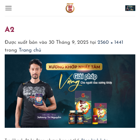
Bỏ
qua
nội
dung
A2
Được xuất bản vào
30 Tháng 9, 2025
tại
2560 × 1441
trong
Trang chủ