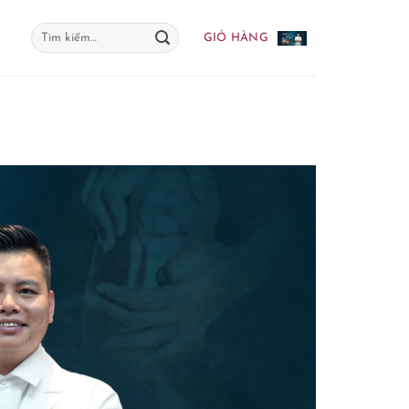
Tìm
GIỎ HÀNG
kiếm: