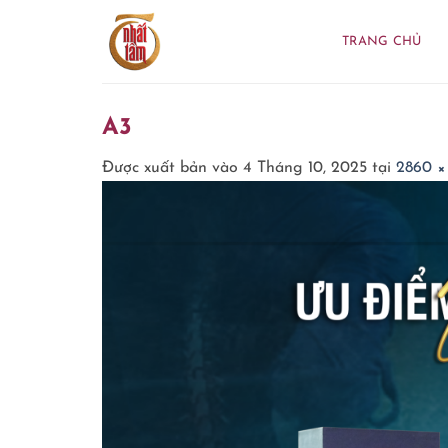
Bỏ
qua
TRANG CHỦ
nội
dung
A3
Được xuất bản vào
4 Tháng 10, 2025
tại
2860 ×