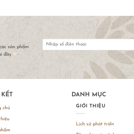
 các sản phẩm
ại đây
 KẾT
DANH MỤC
GIỚI THIỆU
g chủ
thiệu
Lịch sử phát triển
phẩm