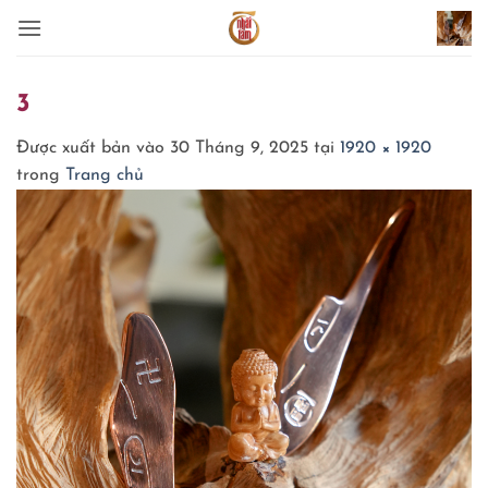
Bỏ
qua
nội
dung
3
Được xuất bản vào
30 Tháng 9, 2025
tại
1920 × 1920
trong
Trang chủ