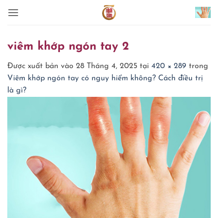
Bỏ
qua
nội
dung
viêm khớp ngón tay 2
Được xuất bản vào
28 Tháng 4, 2025
tại
420 × 289
trong
Viêm khớp ngón tay có nguy hiểm không? Cách điều trị
là gì?