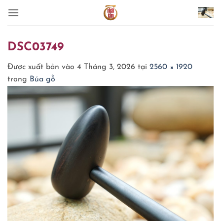
Bỏ
qua
nội
dung
DSC03749
Được xuất bản vào
4 Tháng 3, 2026
tại
2560 × 1920
trong
Búa gỗ