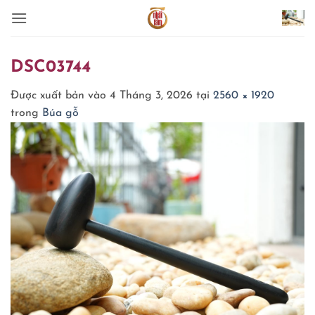
Bỏ
qua
nội
dung
DSC03744
Được xuất bản vào
4 Tháng 3, 2026
tại
2560 × 1920
trong
Búa gỗ