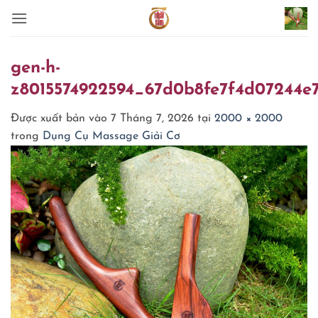
Bỏ
qua
nội
dung
gen-h-
z8015574922594_67d0b8fe7f4d07244e
Được xuất bản vào
7 Tháng 7, 2026
tại
2000 × 2000
trong
Dụng Cụ Massage Giải Cơ