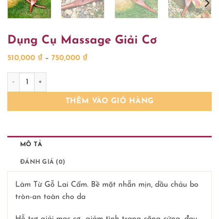
Dụng Cụ Massage Giải Cơ
Khoảng
510,000
₫
–
750,000
₫
giá:
từ
Dụng Cụ Massage Giải Cơ số lượng
510,000 ₫
đến
750,000 ₫
THÊM VÀO GIỎ HÀNG
MÔ TẢ
ĐÁNH GIÁ (0)
Làm Từ Gỗ Lai Cẩm. Bề mặt nhẵn mịn, dầu chảu bo
tròn-an toàn cho da