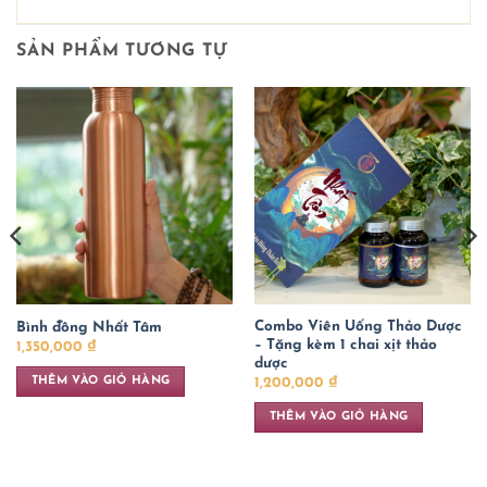
SẢN PHẨM TƯƠNG TỰ
Combo Viên Uống Thảo Dược
Bình đồng Nhất Tâm
– Tặng kèm 1 chai xịt thảo
1,350,000
₫
dược
THÊM VÀO GIỎ HÀNG
1,200,000
₫
THÊM VÀO GIỎ HÀNG