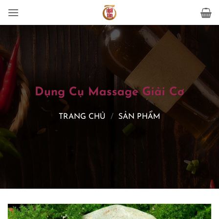
Bỏ
qua
nội
dung
Dụng Cụ Massage Giải Cơ
TRANG CHỦ
/
SẢN PHẨM