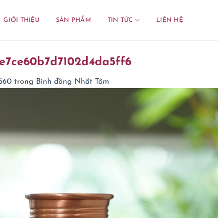
GIỚI THIỆU
SẢN PHẨM
TIN TỨC
LIÊN HỆ
e7ce60b7d7102d4da5ff6
2560
trong
Bình đồng Nhất Tâm