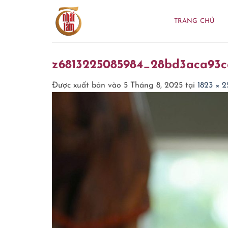
Bỏ
qua
TRANG CHỦ
nội
dung
z6813225085984_28bd3aca93c
Được xuất bản vào
5 Tháng 8, 2025
tại
1823 × 