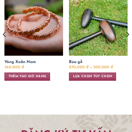
Vòng Xoắn Nam
Búa gỗ
Khoảng
360,000
₫
270,000
₫
–
300,000
₫
giá:
từ
THÊM VÀO GIỎ HÀNG
LỰA CHỌN TÙY CHỌN
270,000 ₫
đến
Sản
300,000 ₫
phẩm
này
có
nhiều
biến
thể.
Các