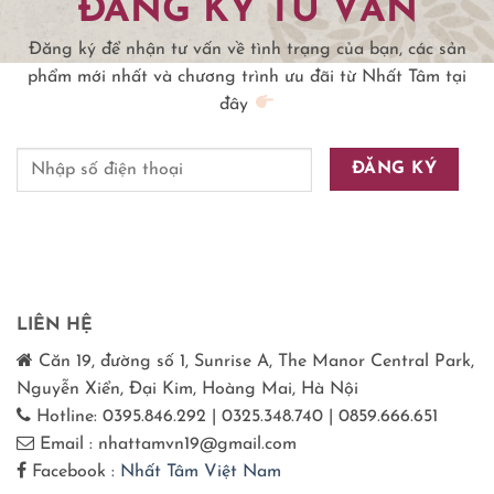
ĐĂNG KÝ TƯ VẤN
tùy
chọn
Đăng ký để nhận tư vấn về tình trạng của bạn, các sản
có
thể
phẩm mới nhất và chương trình ưu đãi từ Nhất Tâm tại
được
đây
chọn
trên
trang
sản
phẩm
LIÊN HỆ
Căn 19, đường số 1, Sunrise A, The Manor Central Park,
Nguyễn Xiển, Đại Kim, Hoàng Mai, Hà Nội
Hotline: 0395.846.292 | 0325.348.740 | 0859.666.651
Email : nhattamvn19@gmail.com
Facebook :
Nhất Tâm Việt Nam