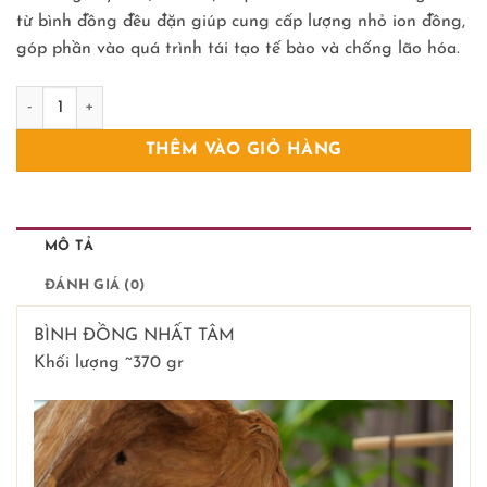
từ bình đồng đều đặn giúp cung cấp lượng nhỏ ion đồng,
góp phần vào quá trình tái tạo tế bào và chống lão hóa.
Bình đồng Nhất Tâm số lượng
THÊM VÀO GIỎ HÀNG
MÔ TẢ
ĐÁNH GIÁ (0)
BÌNH ĐỒNG NHẤT TÂM
Khối lượng ~370 gr