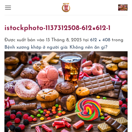
Bỏ
qua
nội
dung
istockphoto-1137312508-612×612-1
Được xuất bản vào
13 Tháng 8, 2025
tại
612 × 408
trong
Bệnh xương khớp ở người già: Không nên ăn gì?