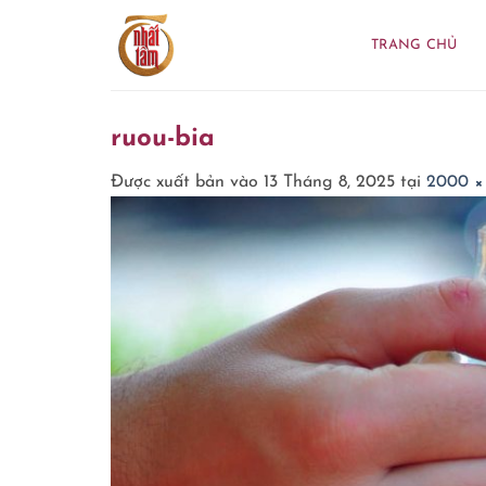
Bỏ
qua
TRANG CHỦ
nội
dung
ruou-bia
Được xuất bản vào
13 Tháng 8, 2025
tại
2000 ×