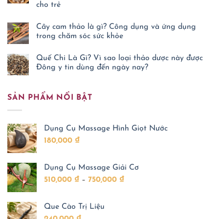
thờ
cho trẻ
Cây
Danh
Tô
y
Không
Mộc
Tuệ
có
Có
Tĩnh:
Cây cam thảo là gì? Công dụng và ứng dụng
bình
Tác
Chỉ
luận
trong chăm sóc sức khỏe
Dụng
mong
ở
Gì?
nhiều
Đan
Không
Thảo
người
bì
có
Dược
Quế Chi Là Gì? Vì sao loại thảo dược này được
biết
có
bình
Đông
cách
tác
luận
Đông y tin dùng đến ngày nay?
Y
tự
ở
dụng
Hỗ
chăm
Cây
Không
gì?
Trợ
sóc
cam
có
Vị
Giảm
sức
thảo
bình
thuốc
Đau
khỏe
SẢN PHẨM NỔI BẬT
là
luận
Đông
Nhức
ở
gì?
Y
Xương
Quế
Công
được
Khớp
Chi
dụng
nhiều
Là
và
gia
Dụng Cụ Massage Hình Giọt Nước
Gì?
ứng
đình
Vì
dụng
quan
180,000
₫
sao
trong
tâm
loại
chăm
khi
thảo
sóc
chăm
dược
sức
sóc
Dụng Cụ Massage Giải Cơ
này
khỏe
sức
được
khỏe
Khoảng
510,000
₫
–
750,000
₫
Đông
cho
y
trẻ
giá:
tin
dùng
từ
đến
Que Cào Trị Liệu
510,000 ₫
ngày
nay?
240,000
₫