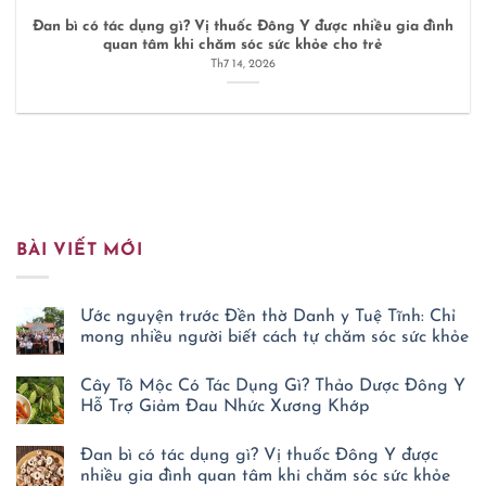
Đan bì có tác dụng gì? Vị thuốc Đông Y được nhiều gia đình
quan tâm khi chăm sóc sức khỏe cho trẻ
Th7 14, 2026
BÀI VIẾT MỚI
Ước nguyện trước Đền thờ Danh y Tuệ Tĩnh: Chỉ
mong nhiều người biết cách tự chăm sóc sức khỏe
Không
có
Cây Tô Mộc Có Tác Dụng Gì? Thảo Dược Đông Y
bình
luận
Hỗ Trợ Giảm Đau Nhức Xương Khớp
ở
Ước
Không
nguyện
có
Đan bì có tác dụng gì? Vị thuốc Đông Y được
trước
bình
Đền
luận
nhiều gia đình quan tâm khi chăm sóc sức khỏe
ở