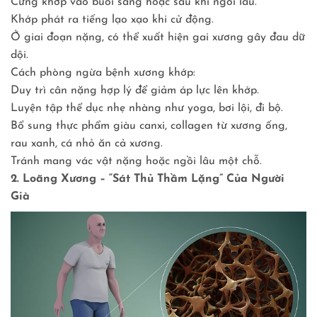
Cứng khớp vào buổi sáng hoặc sau khi ngồi lâu.
Khớp phát ra tiếng lạo xạo khi cử động.
Ở giai đoạn nặng, có thể xuất hiện gai xương gây đau dữ
dội.
Cách phòng ngừa bệnh xương khớp:
Duy trì cân nặng hợp lý để giảm áp lực lên khớp.
Luyện tập thể dục nhẹ nhàng như yoga, bơi lội, đi bộ.
Bổ sung thực phẩm giàu canxi, collagen từ xương ống,
rau xanh, cá nhỏ ăn cả xương.
Tránh mang vác vật nặng hoặc ngồi lâu một chỗ.
2. Loãng Xương – “Sát Thủ Thầm Lặng” Của Người
Già