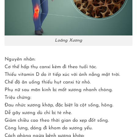
Loãng Xương
Nguyên nhân:
Cơ thể hấp thụ canxi kém đi theo tuổi tác.
Thiếu vitamin D do ít tiếp xúc với ánh nắng mặt trời.
Chế độ ăn uống thiếu hụt canxi từ nhỏ.
Phụ nữ sau mãn kinh bị mất xương nhanh chóng.
Triệu chứng:
Đau nhức xương khớp, đặc biệt là cột sống, hông.
Dễ gãy xương dù chỉ bị té nhẹ.
Giảm chiều cao theo thời gian do xẹp đốt sống.
Còng lưng, dáng đi khom do xương yếu.
Cách phòng ngừa bệnh xương khớp: