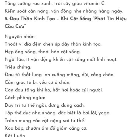
Tăng cường rau xanh, trái cây giàu vitamin C.
Kiểm soát cân nặng, vận động nhẹ nhàng hàng ngày.
5. Đau Thần Kinh Tọa – Khi Cột Sống “Phát Tín Hiệu
Cầu Cứu”
Nguyên nhân:
Thoát vị đĩa đệm chèn ép dây thần kinh tọa.
Hẹp ống sống, thoái hóa cột sống.
Ngồi lâu, ít vận động khiến cột sống mất linh hoạt.
Triệu chứng:
Đau từ thắt lưng lan xuống mông, đùi, cẳng chân.
Cảm giác tê bì, yếu cơ ở chân.
Cơn đau tăng khi ho, hắt hơi hoặc cúi người.
Cách phòng ngừa:
Duy trì tư thế ngồi, đứng đúng cách.
Tập thể dục nhẹ nhàng, đặc biệt là bơi lội, yoga.
Tránh mang vác vật nặng sai tư thế.
Xoa bóp, chườm ấm để giảm căng cơ.
Kết Luận