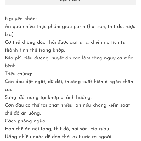
Nguyên nhân:
Ăn quá nhiều thực phẩm giàu purin (hải sản, thịt đỏ, rượu
bia).
Cơ thể không đào thải được axit uric, khiến nó tích tụ
thành tinh thể trong khớp.
Béo phì, tiểu đường, huyết áp cao làm tăng nguy cơ mắc
bệnh.
Triệu chứng:
Cơn đau đột ngột, dữ dội, thường xuất hiện ở ngón chân
cái.
Sưng, đỏ, nóng tại khớp bị ảnh hưởng.
Cơn đau có thể tái phát nhiều lần nếu không kiểm soát
chế độ ăn uống.
Cách phòng ngừa:
Hạn chế ăn nội tạng, thịt đỏ, hải sản, bia rượu.
Uống nhiều nước để đào thải axit uric ra ngoài.