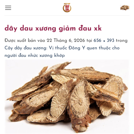
Bỏ
qua
nội
dung
dây dau xương giảm đau xk
Được xuất bản vào
22 Tháng 6, 2026
tại
656 × 393
trong
Cây dây đau xương: Vị thuốc Đông Y quen thuộc cho
người đau nhức xương khớp