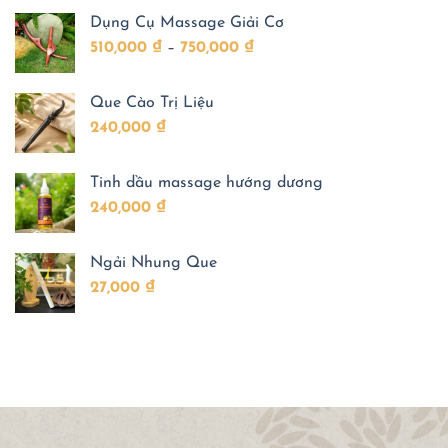
dược
sức
sóc
Dụng Cụ Massage Giải Cơ
này
khỏe
sức
được
khỏe
Khoảng
510,000
₫
–
750,000
₫
Đông
cho
y
trẻ
giá:
tin
dùng
từ
đến
Que Cào Trị Liệu
510,000 ₫
ngày
nay?
240,000
₫
đến
750,000 ₫
Tinh dầu massage hướng dương
240,000
₫
Ngải Nhung Que
27,000
₫