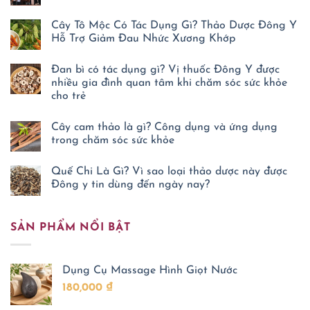
Không
có
Cây Tô Mộc Có Tác Dụng Gì? Thảo Dược Đông Y
bình
luận
Hỗ Trợ Giảm Đau Nhức Xương Khớp
ở
Ước
Không
nguyện
có
Đan bì có tác dụng gì? Vị thuốc Đông Y được
trước
bình
Đền
luận
nhiều gia đình quan tâm khi chăm sóc sức khỏe
ở
thờ
cho trẻ
Cây
Danh
Tô
y
Không
Mộc
Tuệ
có
Có
Tĩnh:
Cây cam thảo là gì? Công dụng và ứng dụng
bình
Tác
Chỉ
luận
trong chăm sóc sức khỏe
Dụng
mong
ở
Gì?
nhiều
Đan
Không
Thảo
người
bì
có
Dược
Quế Chi Là Gì? Vì sao loại thảo dược này được
biết
có
bình
Đông
cách
tác
luận
Đông y tin dùng đến ngày nay?
Y
tự
ở
dụng
Hỗ
chăm
Cây
Không
gì?
Trợ
sóc
cam
có
Vị
Giảm
sức
thảo
bình
thuốc
Đau
khỏe
SẢN PHẨM NỔI BẬT
là
luận
Đông
Nhức
ở
gì?
Y
Xương
Quế
Công
được
Khớp
Chi
dụng
nhiều
Là
và
gia
Dụng Cụ Massage Hình Giọt Nước
Gì?
ứng
đình
Vì
dụng
quan
180,000
₫
sao
trong
tâm
loại
chăm
khi
thảo
sóc
chăm