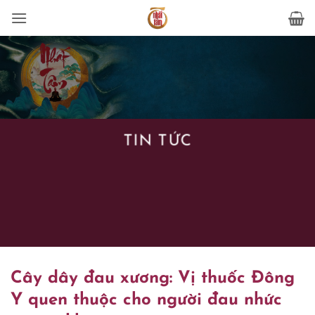
Bỏ
qua
nội
dung
TIN TỨC
Cây dây đau xương: Vị thuốc Đông
Y quen thuộc cho người đau nhức