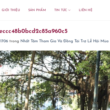
GIỚI THIỆU
SẢN PHẨM
TIN TỨC
LIÊN HỆ
eccc48b0bcd2c85a960c5
 1706
trong
Nhất Tâm Tham Gia Và Đồng Tài Trợ Lễ Hội Mùa 