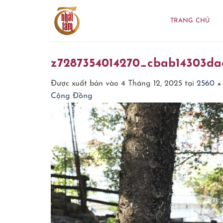
Bỏ
qua
TRANG CHỦ
nội
dung
z7287354014270_cbab14303da
Được xuất bản vào
4 Tháng 12, 2025
tại
2560 ×
Cộng Đồng