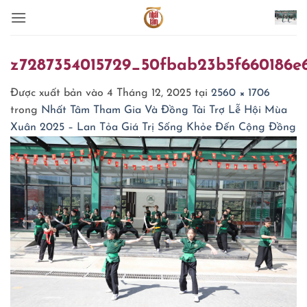
Bỏ
qua
nội
dung
z7287354015729_50fbab23b5f660186e
Được xuất bản vào
4 Tháng 12, 2025
tại
2560 × 1706
trong
Nhất Tâm Tham Gia Và Đồng Tài Trợ Lễ Hội Mùa
Xuân 2025 – Lan Tỏa Giá Trị Sống Khỏe Đến Cộng Đồng