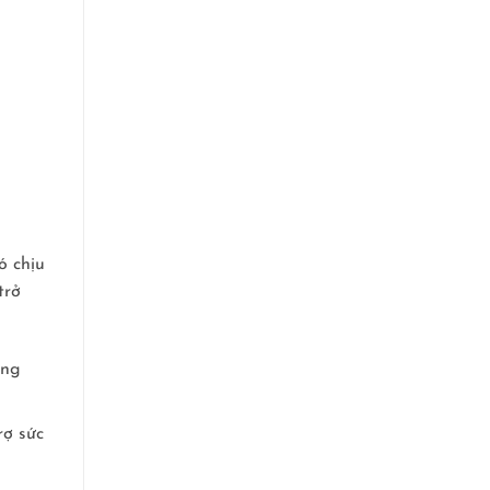
ó chịu
trở
ơng
rợ sức