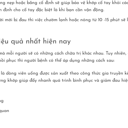
ng nẹp hoặc băng cố định sẽ giúp bảo vệ khớp cổ tay khỏi cá
 định cho cổ tay đặc biệt là khi bạn cần vận động.
i mới bị đau thì việc chườm lạnh hoặc nóng từ 10 -15 phút sẽ 
iệu quả nhất hiện nay
mà mỗi người sẽ có những cách chữa trị khác nhau. Tuy nhiên,
hồi phục thì người bệnh có thể áp dụng những cách sau:
y là dòng viên uống được sản xuất theo công thức gia truyền k
xương khớp giúp đẩy nhanh quá trình bình phục và giảm đau hiệ
ụng
 quan