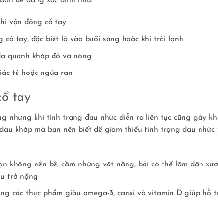
 bản dễ dàng xác định như:
hi vận động cổ tay
cổ tay, đặc biệt là vào buổi sáng hoặc khi trời lạnh
 da quanh khớp đỏ và nóng
iác tê hoặc ngứa ran
cổ tay
 nhưng khi tình trạng đau nhức diễn ra liên tục cũng gây kh
ị đau khớp mà bạn nên biết để giảm thiểu tình trạng đau nhức 
bạn không nên bê, cầm những vật nặng, bởi có thể lãm dãn xư
au trở nặng
ng các thực phẩm giàu omega-3, canxi và vitamin D giúp hỗ t