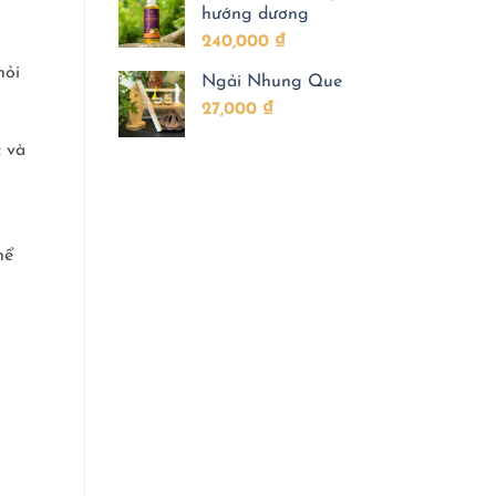
hướng dương
240,000
₫
hỏi
Ngải Nhung Que
27,000
₫
c và
hể