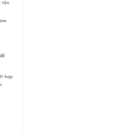
c tổn
làm
 để
ết hợp
u