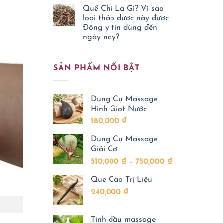
có
có
Trợ
tác
Quế Chi Là Gì? Vì sao
bình
Giảm
dụng
luận
loại thảo dược này được
Đau
gì?
ở
Nhức
Vị
Đông y tin dùng đến
Cây
Xương
thuốc
cam
ngày nay?
Khớp
Đông
thảo
Y
Không
là
được
có
gì?
nhiều
bình
Công
gia
SẢN PHẨM NỔI BẬT
luận
dụng
đình
ở
và
quan
Quế
ứng
tâm
Chi
dụng
khi
Là
trong
chăm
Dụng Cụ Massage
Gì?
chăm
sóc
Vì
sóc
Hình Giọt Nước
sức
sao
sức
khỏe
loại
khỏe
180,000
₫
cho
thảo
trẻ
dược
này
Dụng Cụ Massage
được
Giải Cơ
Đông
y
Khoảng
510,000
₫
–
750,000
₫
tin
dùng
giá:
đến
Que Cào Trị Liệu
từ
ngày
nay?
240,000
₫
510,000 ₫
đến
750,000 ₫
Tinh dầu massage