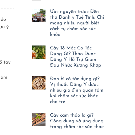
Ước nguyện trước Đền
thờ Danh y Tuệ Tĩnh: Chỉ
 do
mong nhiều người biết
ưu ý
cách tự chăm sóc sức
khỏe
Không
có
Cây Tô Mộc Có Tác
bình
luận
Dụng Gì? Thảo Dược
ở
Đông Y Hỗ Trợ Giảm
Ước
ổ tay
nguyện
Đau Nhức Xương Khớp
trước
Không
Đền
có
thờ
 làm
Đan bì có tác dụng gì?
bình
Danh
luận
y
Vị thuốc Đông Y được
ở
Tuệ
nhiều gia đình quan tâm
Cây
Tĩnh:
Tô
khi chăm sóc sức khỏe
Chỉ
Mộc
mong
cho trẻ
Có
nhiều
Tác
người
Không
Dụng
biết
có
Gì?
Cây cam thảo là gì?
cách
bình
Thảo
tự
luận
Công dụng và ứng dụng
Dược
chăm
ở
trong chăm sóc sức khỏe
Đông
sóc
Đan
Y
sức
bì
Không
Hỗ
khỏe