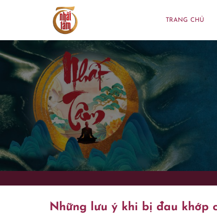
Bỏ
qua
TRANG CHỦ
nội
dung
Những lưu ý khi bị đau khớp c