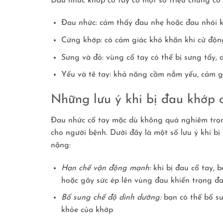
Đau nhức khớp cổ tay có một số triệu chứng cơ
Đau nhức: cảm thấy đau nhẹ hoặc đau nhói k
Cứng khớp: có cảm giác khó khăn khi cử động 
Sưng và đỏ: vùng cổ tay có thể bị sưng tấy,
Yếu và tê tay: khả năng cầm nắm yếu, cảm g
Những lưu ý khi bị đau khớp 
Đau nhức cổ tay mặc dù không quá nghiêm trọng
cho người bệnh. Dưới đây là một số lưu ý khi b
nặng:
Hạn chế vận động mạnh:
khi bị đau cổ tay, 
hoặc gây sức ép lên vùng đau khiến trạng đ
Bổ sung chế độ dinh dưỡng:
bạn có thể bổ su
khỏe của khớp