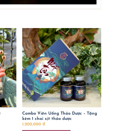
Combo Viên Uống Thảo Dược – Tặng
ữ
kèm 1 chai xịt thảo dược
1,200,000
₫