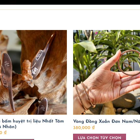
 bấm huyệt trị liệu Nhất Tâm
Vòng Đồng Xoắn Đơn Nam/N
ộ Nhân)
380,000
₫
00
₫
LỰA CHỌN TÙY CHỌN