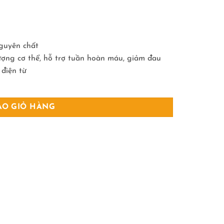
guyên chất
ợng cơ thể, hỗ trợ tuần hoàn máu, giảm đau
 điện từ
ÀO GIỎ HÀNG