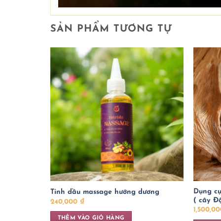
SẢN PHẨM TƯƠNG TỰ
Dụng cụ
Tinh dầu massage hướng dương
( cây Đ
240,000
₫
1,500,0
THÊM VÀO GIỎ HÀNG